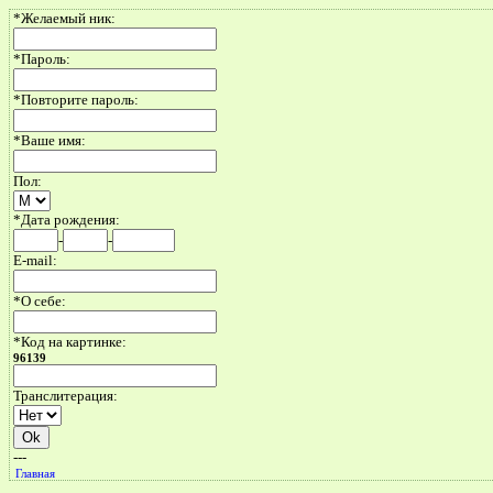
*Желаемый ник:
*Пароль:
*Повторите пароль:
*Ваше имя:
Пол:
*Дата рождения:
-
-
E-mail:
*О себе:
*Код на картинке:
96139
Транслитерация:
---
Главная